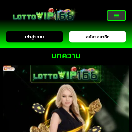
เข้าสู่ระบบ
สมัครสมาชิก
บทความ