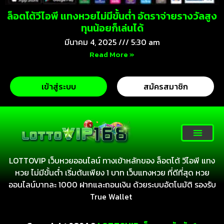
ล็อตโต้วีไอพี แทงหวยไม่มีขั้นต่ำ อัตราจ่ายรางวัลสูง
ทุนน้อยก็เล่นได้
มีนาคม 4, 2025
5:30 am
Read More »
เข้าสู่ระบบ
สมัครสมาชิก
LOTTOVIP เว็บหวยออนไลน์ ทางเข้าหลักของ
ล็อตโต้ วีไอพี
แทง
หวย ไม่มีขั้นต่ำ เริ่มต้นเพียง 1 บาท เว็บแทงหวย ที่ดีที่สุด
หวย
ออนไลน์บาทละ 1000
ฝากและถอนเงิน ด้วยระบบอัตโนมัติ รองรับ
True Wallet