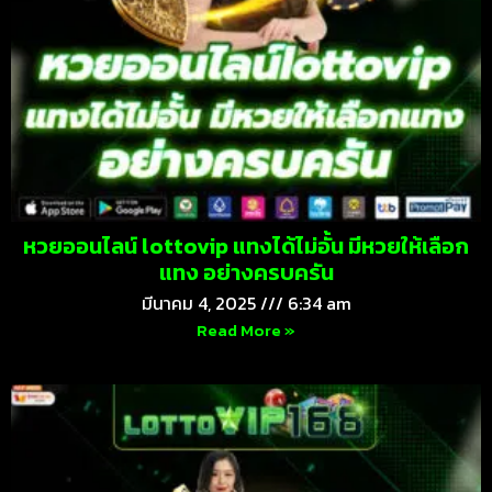
หวยออนไลน์ lottovip แทงได้ไม่อั้น มีหวยให้เลือก
แทง อย่างครบครัน
มีนาคม 4, 2025
6:34 am
Read More »